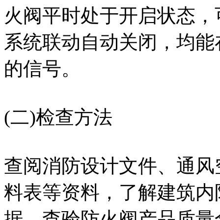
火阀平时处于开启状态，
系统联动自动关闭，均能
的信号。
(二)检查方法
查阅消防设计文件、通风
料表等资料，了解建筑内
据。查验防火阀产品质量