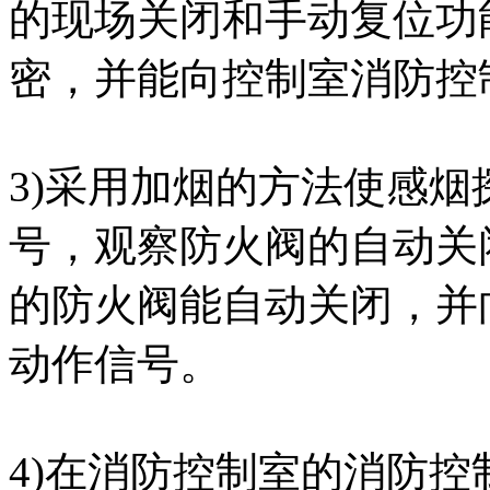
的现场关闭和手动复位功
密，并能向控制室消防控
3)采用加烟的方法使感
号，观察防火阀的自动关
的防火阀能自动关闭，并
动作信号。
4)在消防控制室的消防