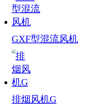
GXF型混流风机
排烟风机G