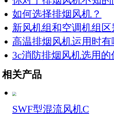
你对于排烟风机不知的
如何选择排烟风机？
新风机组和空调机组区
高温排烟风机运用时有
3c消防排烟风机选用
相关产品
SWF型混流风机C