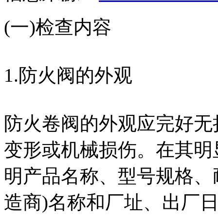
(一)检查内容
1.防火阀的外观
防火卷阀的外观应完好无
变形或机械损伤。在其明
明产品名称、型号规格、
造商)名称和厂址、出厂