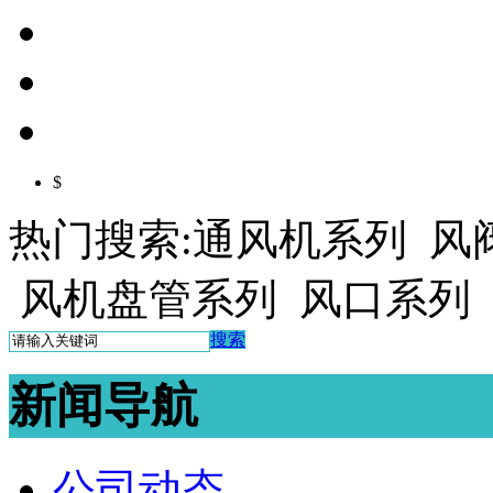
$
热门搜索:通风机系列 风
风机盘管系列 风口系列
搜索
新闻导航
公司动态