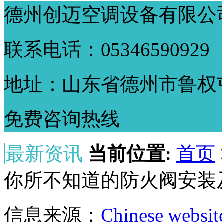
德州创迈空调设备有限公
联系电话：05346590929
地址：山东省德州市鲁权
免费咨询热线
最新资讯
当前位置:
首页
你所不知道的防火阀安装
信息来源：
Chinese websit